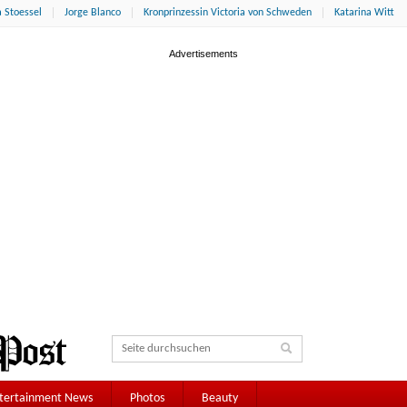
 Stoessel
Jorge Blanco
Kronprinzessin Victoria von Schweden
Katarina Witt
tertainment News
Photos
Beauty