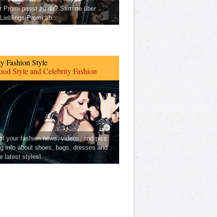
 Promi passt zu dir? Stimme über
Lieblings-Promi ab.
ty Fashion Style
od Style and Celebrity Fashion
 of your fashion news, videos, and pics
ng info about shoes, bags, dresses and
he latest styles!