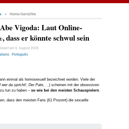
a
Homo-Gerüchte
Abe Vigoda: Laut Online-
 dass er könnte schwul sein
lisiert am
6. August 2026
taliano
Português
wann einmal als homosexuell bezeichnet worden. Viele der
 wer da spricht!
,
Der Pate
, ...) scheinen mit der obsessiven
 zu tun zu haben –
so wie bei den meisten Schauspielern
.
gen, dass den meisten Fans (61 Prozent) die sexuelle