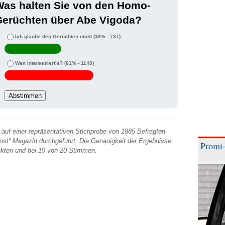
Was halten Sie von den Homo-
Gerüchten über Abe Vigoda?
Ich glaube den Gerüchten nicht
(39% - 737)
Wen interessiert’s?
(61% - 1148)
auf einer repräsentativen Stichprobe von 1885 Befragten
 Post“ Magazin durchgeführt. Die Genauigkeit der Ergebnisse
Promi-
unkten und bei 19 von 20 Stimmen.