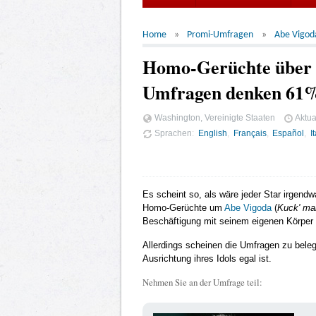
Home
Promi-Umfragen
Abe Vigod
Homo-Gerüchte über 
Umfragen denken 61%,
Washington, Vereinigte Staaten
Aktua
Sprachen
English
Français
Español
I
Es scheint so, als wäre jeder Star irgend
Homo-Gerüchte um
Abe Vigoda
(
Kuck' mal
Beschäftigung mit seinem eigenen Körper
Allerdings scheinen die Umfragen zu bele
Ausrichtung ihres Idols egal ist.
Nehmen Sie an der Umfrage teil: