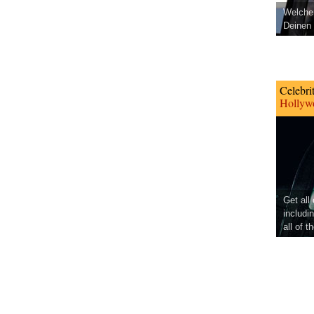
Welcher
Deinen 
Celebri
Hollywo
Get all
includi
all of t