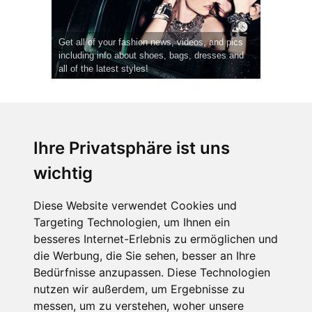
Get all of your fashion news, videos, and pics
including info about shoes, bags, dresses and
all of the latest styles!
Ihre Privatsphäre ist uns
wichtig
CPost.org
© 2013-2023 The Celebrity Post.
Alle Rechte vorbehalten.
Diese Website verwendet Cookies und
Terms of Use
|
Privacy
|
Cookies Policy
(
Einstellungen ändern
)
Targeting Technologien, um Ihnen ein
besseres Internet-Erlebnis zu ermöglichen und
About Us
die Werbung, die Sie sehen, besser an Ihre
Advertising
Bedürfnisse anzupassen. Diese Technologien
Contact Us
nutzen wir außerdem, um Ergebnisse zu
messen, um zu verstehen, woher unsere