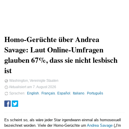
Homo-Gerüchte über Andrea
Savage: Laut Online-Umfragen
glauben 67%, dass sie nicht lesbisch
ist
Washington, Vereinigte Staaten
Aktualisiert am
7. August 2026
Sprachen
English
Français
Español
Italiano
Português
Es scheint so, als wäre jeder Star irgendwann einmal als homosexuell
bezeichnet worden. Viele der Homo-Gerüchte um
Andrea Savage
(„I'm