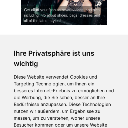
Get all of your fashion news, videos, and pics
including info about shoes, bags, dresses and
all of the latest styles!
Ihre Privatsphäre ist uns
wichtig
CPost.org
© 2013-2023 The Celebrity Post.
Alle Rechte vorbehalten.
Diese Website verwendet Cookies und
Terms of Use
|
Privacy
|
Cookies Policy
(
Einstellungen ändern
)
Targeting Technologien, um Ihnen ein
besseres Internet-Erlebnis zu ermöglichen und
About Us
die Werbung, die Sie sehen, besser an Ihre
Advertising
Bedürfnisse anzupassen. Diese Technologien
Contact Us
nutzen wir außerdem, um Ergebnisse zu
messen, um zu verstehen, woher unsere
Besucher kommen oder um unsere Website