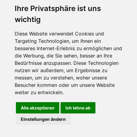
Ihre Privatsphäre ist uns
wichtig
CPost.org
© 2013-2023 The Celebrity Post.
Alle Rechte vorbehalten.
Diese Website verwendet Cookies und
Terms of Use
|
Privacy
|
Cookies Policy
(
Einstellungen ändern
)
Targeting Technologien, um Ihnen ein
besseres Internet-Erlebnis zu ermöglichen und
About Us
die Werbung, die Sie sehen, besser an Ihre
Advertising
Bedürfnisse anzupassen. Diese Technologien
Contact Us
nutzen wir außerdem, um Ergebnisse zu
messen, um zu verstehen, woher unsere
Besucher kommen oder um unsere Website
Follow us on
Twitter
weiter zu entwickeln.
Find us on
Facebook
Watch us on
YouTube
Alle akzeptieren
Ich lehne ab
Einstellungen ändern
page served in 0.026s (1,2)