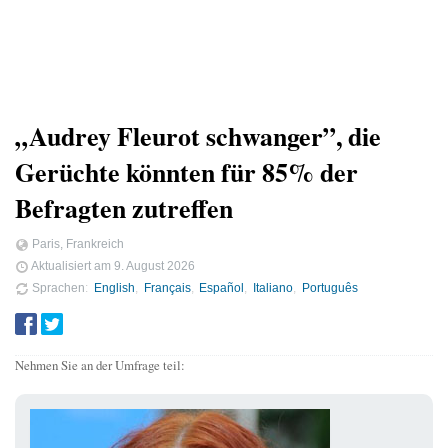
„Audrey Fleurot schwanger”, die
Gerüchte könnten für 85% der
Befragten zutreffen
Paris, Frankreich
Aktualisiert am
9. August 2026
Sprachen
English
Français
Español
Italiano
Português
Nehmen Sie an der Umfrage teil: