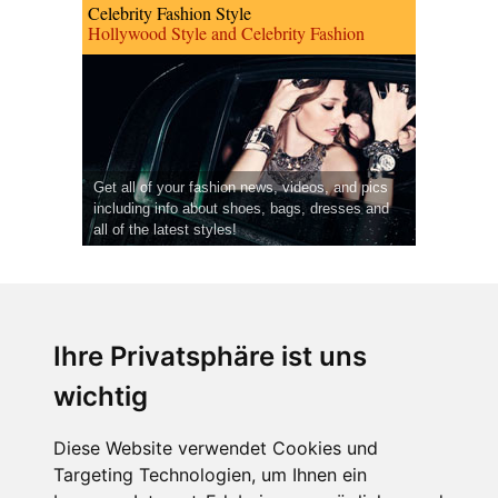
Celebrity Fashion Style
Hollywood Style and Celebrity Fashion
Get all of your fashion news, videos, and pics
including info about shoes, bags, dresses and
all of the latest styles!
Ihre Privatsphäre ist uns
wichtig
CPost.org
© 2013-2023 The Celebrity Post.
Alle Rechte vorbehalten.
Diese Website verwendet Cookies und
Terms of Use
|
Privacy
|
Cookies Policy
(
Einstellungen ändern
)
Targeting Technologien, um Ihnen ein