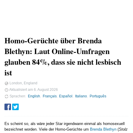
Homo-Gerüchte über Brenda
Blethyn: Laut Online-Umfragen
glauben 84%, dass sie nicht lesbisch
ist
London, England
Aktualisiert am
6. August 2026
Sprachen
English
Français
Español
Italiano
Português
Es scheint so, als wäre jeder Star irgendwann einmal als homosexuell
bezeichnet worden. Viele der Homo-Gerüchte um
Brenda Blethyn
(
Stolz