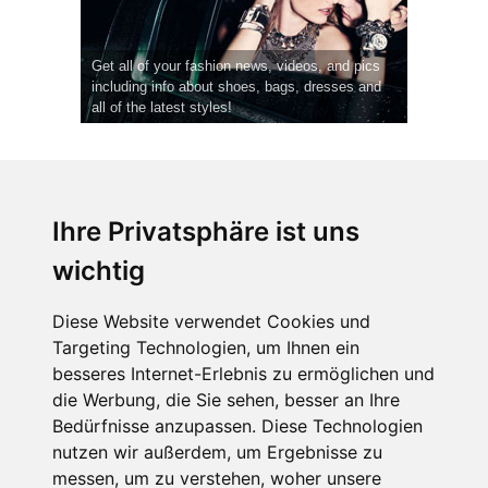
Get all of your fashion news, videos, and pics
including info about shoes, bags, dresses and
all of the latest styles!
Ihre Privatsphäre ist uns
wichtig
CPost.org
© 2013-2023 The Celebrity Post.
Alle Rechte vorbehalten.
Diese Website verwendet Cookies und
Terms of Use
|
Privacy
|
Cookies Policy
(
Einstellungen ändern
)
Targeting Technologien, um Ihnen ein
besseres Internet-Erlebnis zu ermöglichen und
About Us
die Werbung, die Sie sehen, besser an Ihre
Advertising
Bedürfnisse anzupassen. Diese Technologien
Contact Us
nutzen wir außerdem, um Ergebnisse zu
messen, um zu verstehen, woher unsere