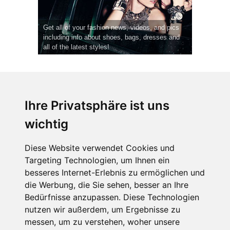
Get all of your fashion news, videos, and pics
including info about shoes, bags, dresses and
all of the latest styles!
Ihre Privatsphäre ist uns
wichtig
CPost.org
© 2013-2023 The Celebrity Post.
Alle Rechte vorbehalten.
Diese Website verwendet Cookies und
Terms of Use
|
Privacy
|
Cookies Policy
(
Einstellungen ändern
)
Targeting Technologien, um Ihnen ein
besseres Internet-Erlebnis zu ermöglichen und
About Us
die Werbung, die Sie sehen, besser an Ihre
Advertising
Bedürfnisse anzupassen. Diese Technologien
Contact Us
nutzen wir außerdem, um Ergebnisse zu
messen, um zu verstehen, woher unsere