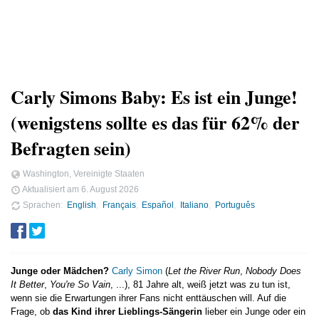
Carly Simons Baby: Es ist ein Junge!
(wenigstens sollte es das für 62% der
Befragten sein)
Washington, Vereinigte Staaten
Aktualisiert am
6. August 2026
Sprachen
English
Français
Español
Italiano
Português
Junge oder Mädchen?
Carly Simon
(
Let the River Run
,
Nobody Does
It Better
,
You're So Vain
, ...), 81 Jahre alt, weiß jetzt was zu tun ist,
wenn sie die Erwartungen ihrer Fans nicht enttäuschen will. Auf die
Frage, ob
das Kind ihrer Lieblings-Sängerin
lieber ein Junge oder ein