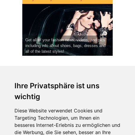
Get all of your fashion news, videos, and pics
including info about shoes, bags, dresses and
all of the latest styles!
Ihre Privatsphäre ist uns
wichtig
CPost.org
© 2013-2023 The Celebrity Post.
Alle Rechte vorbehalten.
Diese Website verwendet Cookies und
Terms of Use
|
Privacy
|
Cookies Policy
(
Einstellungen ändern
)
Targeting Technologien, um Ihnen ein
besseres Internet-Erlebnis zu ermöglichen und
About Us
die Werbung, die Sie sehen, besser an Ihre