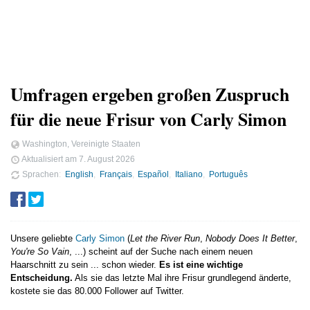
Umfragen ergeben großen Zuspruch
für die neue Frisur von Carly Simon
Washington, Vereinigte Staaten
Aktualisiert am
7. August 2026
Sprachen
English
Français
Español
Italiano
Português
Unsere geliebte
Carly Simon
(
Let the River Run
,
Nobody Does It Better
,
You're So Vain
, ...) scheint auf der Suche nach einem neuen
Haarschnitt zu sein ... schon wieder.
Es ist eine wichtige
Entscheidung.
Als sie das letzte Mal ihre Frisur grundlegend änderte,
kostete sie das 80.000 Follower auf Twitter.