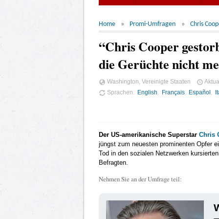
Home
Promi-Umfragen
Chris Coop
“Chris Cooper gestor
die Gerüchte nicht me
Washington, Vereinigte Staaten
Aktua
Sprachen
English
Français
Español
I
Der US-amerikanische Superstar
Chris 
jüngst zum neuesten prominenten Opfer ei
Tod in den sozialen Netzwerken kursierte
Befragten.
Nehmen Sie an der Umfrage teil:
W