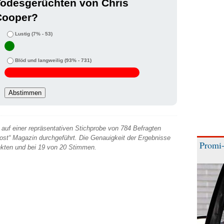
Todesgerüchten von Chris
Cooper?
Lustig
(7% - 53)
Blöd und langweilig
(93% - 731)
auf einer repräsentativen Stichprobe von 784 Befragten
 Post“ Magazin durchgeführt. Die Genauigkeit der Ergebnisse
Promi-
unkten und bei 19 von 20 Stimmen.