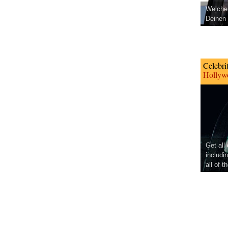
Welcher
Deinen 
Celebri
Hollywo
Get all
includi
all of t