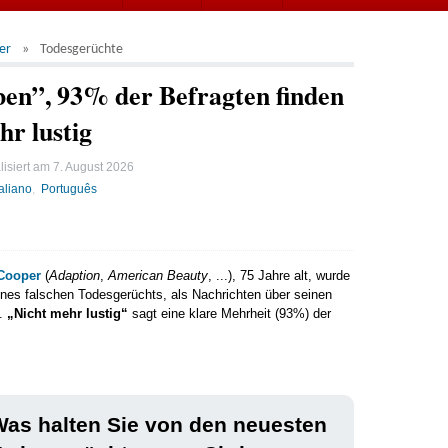
er
Todesgerüchte
ben”, 93% der Befragten finden
hr lustig
lisiert am
7. August 2026
taliano
Português
Cooper
(
Adaption
,
American Beauty
, ...), 75 Jahre alt, wurde
nes falschen Todesgerüchts, als Nachrichten über seinen
n.
„Nicht mehr lustig“
sagt eine klare Mehrheit (93%) der
as halten Sie von den neuesten