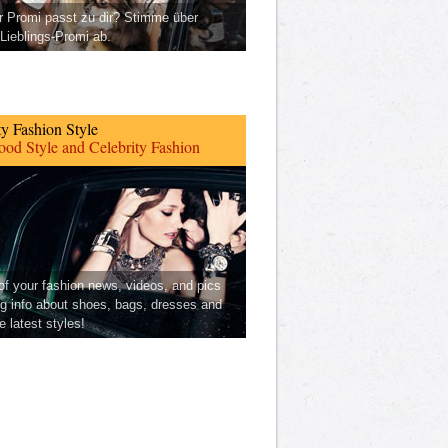
 Promi passt zu dir? Stimme über
Lieblings-Promi ab.
ty Fashion Style
od Style and Celebrity Fashion
 of your fashion news, videos, and pics
ng info about shoes, bags, dresses and
he latest styles!