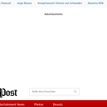
 Stoessel
Jorge Blanco
Kronprinzessin Victoria von Schweden
Katarina Witt
tertainment News
Photos
Beauty