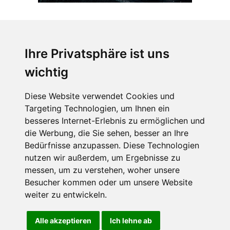
Ihre Privatsphäre ist uns
wichtig
CPost.org
© 2013-2023 The Celebrity Post.
Alle Rechte vorbehalten.
Diese Website verwendet Cookies und
Terms of Use
|
Privacy
|
Cookies Policy
(
Einstellungen ändern
)
Targeting Technologien, um Ihnen ein
besseres Internet-Erlebnis zu ermöglichen und
About Us
die Werbung, die Sie sehen, besser an Ihre
Advertising
Bedürfnisse anzupassen. Diese Technologien
Contact Us
nutzen wir außerdem, um Ergebnisse zu
messen, um zu verstehen, woher unsere
Besucher kommen oder um unsere Website
Follow us on
Twitter
weiter zu entwickeln.
Find us on
Facebook
Watch us on
YouTube
Alle akzeptieren
Ich lehne ab