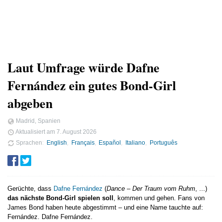
Laut Umfrage würde Dafne
Fernández ein gutes Bond-Girl
abgeben
Madrid, Spanien
Aktualisiert am
7. August 2026
Sprachen
English
Français
Español
Italiano
Português
Gerüchte, dass
Dafne Fernández
(
Dance – Der Traum vom Ruhm
, ...)
das nächste Bond-Girl spielen soll
, kommen und gehen. Fans von
James Bond haben heute abgestimmt – und eine Name tauchte auf:
Fernández. Dafne Fernández.