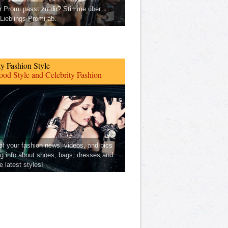
 Promi passt zu dir? Stimme über
Lieblings-Promi ab.
ty Fashion Style
od Style and Celebrity Fashion
 of your fashion news, videos, and pics
ng info about shoes, bags, dresses and
he latest styles!