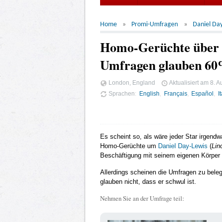
Home
Promi-Umfragen
Daniel Da
Homo-Gerüchte über D
Umfragen glauben 60%,
London, England
Aktualisiert am
8. A
Sprachen
English
Français
Español
I
Es scheint so, als wäre jeder Star irgend
Homo-Gerüchte um
Daniel Day-Lewis
(
Lin
Beschäftigung mit seinem eigenen Körper
Allerdings scheinen die Umfragen zu beleg
glauben nicht, dass er schwul ist.
Nehmen Sie an der Umfrage teil: