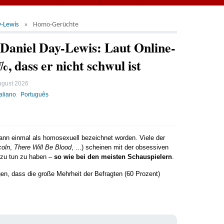
y-Lewis
Homo-Gerüchte
aniel Day-Lewis: Laut Online-
 dass er nicht schwul ist
ugust 2026
taliano
Português
wann einmal als homosexuell bezeichnet worden. Viele der
coln
,
There Will Be Blood
, ...) scheinen mit der obsessiven
 zu tun zu haben –
so wie bei den meisten Schauspielern
.
en, dass die große Mehrheit der Befragten (60 Prozent)