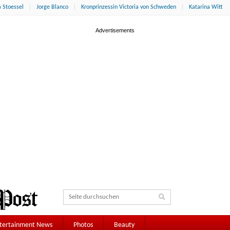
 Stoessel
Jorge Blanco
Kronprinzessin Victoria von Schweden
Katarina Witt
tertainment News
Photos
Beauty