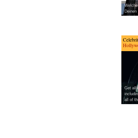
Welcher
Deinen 
Celebri
Hollywo
Get all
includi
all of t