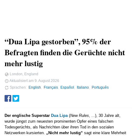
“Dua Lipa gestorben”, 95% der
Befragten finden die Gerüchte nicht
mehr lustig
London, England
Aktualisiert am
9. August 2026
Sprachen
English
Français
Español
Italiano
Português
Der englische Superstar
Dua Lipa
(
New Rules
, ...), 30 Jahre alt,
wurde jüngst zum neuesten prominenten Opfer eines falschen
Todesgerüchts, als Nachrichten über ihren Tod in den sozialen
Netzwerken kursierten.
„Nicht mehr lustig“
sagt eine klare Mehrheit