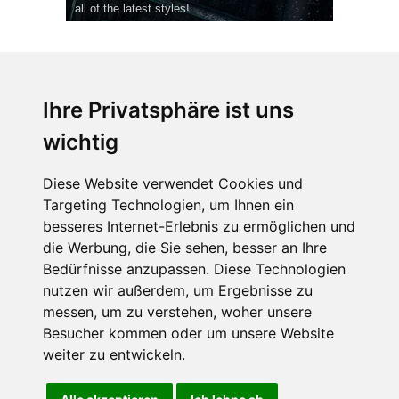
all of the latest styles!
Ihre Privatsphäre ist uns
wichtig
CPost.org
© 2013-2023 The Celebrity Post.
Alle Rechte vorbehalten.
Diese Website verwendet Cookies und
Terms of Use
|
Privacy
|
Cookies Policy
(
Einstellungen ändern
)
Targeting Technologien, um Ihnen ein
besseres Internet-Erlebnis zu ermöglichen und
About Us
die Werbung, die Sie sehen, besser an Ihre
Advertising
Bedürfnisse anzupassen. Diese Technologien
Contact Us
nutzen wir außerdem, um Ergebnisse zu
messen, um zu verstehen, woher unsere
Besucher kommen oder um unsere Website
Follow us on
Twitter
weiter zu entwickeln.
Find us on
Facebook
Watch us on
YouTube