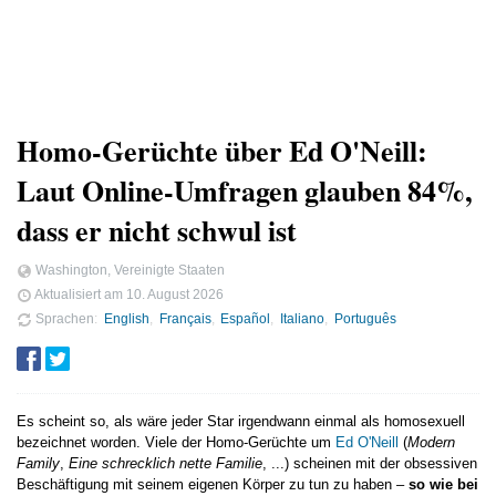
Homo-Gerüchte über Ed O'Neill:
Laut Online-Umfragen glauben 84%,
dass er nicht schwul ist
Washington, Vereinigte Staaten
Aktualisiert am
10. August 2026
Sprachen
English
Français
Español
Italiano
Português
Es scheint so, als wäre jeder Star irgendwann einmal als homosexuell
bezeichnet worden. Viele der Homo-Gerüchte um
Ed O'Neill
(
Modern
Family
,
Eine schrecklich nette Familie
, ...) scheinen mit der obsessiven
Beschäftigung mit seinem eigenen Körper zu tun zu haben –
so wie bei