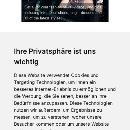
Get all of your fashion news, videos, and pics
including info about shoes, bags, dresses and
all of the latest styles!
Ihre Privatsphäre ist uns
wichtig
CPost.org
© 2013-2023 The Celebrity Post.
Alle Rechte vorbehalten.
Diese Website verwendet Cookies und
Terms of Use
|
Privacy
|
Cookies Policy
(
Einstellungen ändern
)
Targeting Technologien, um Ihnen ein
besseres Internet-Erlebnis zu ermöglichen und
About Us
die Werbung, die Sie sehen, besser an Ihre
Advertising
Bedürfnisse anzupassen. Diese Technologien
Contact Us
nutzen wir außerdem, um Ergebnisse zu
messen, um zu verstehen, woher unsere
Besucher kommen oder um unsere Website
Follow us on
Twitter