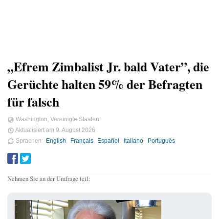
„Efrem Zimbalist Jr. bald Vater”, die
Gerüchte halten 59% der Befragten
für falsch
Washington, Vereinigte Staaten
Aktualisiert am
9. August 2026
Sprachen
English
Français
Español
Italiano
Português
Nehmen Sie an der Umfrage teil: