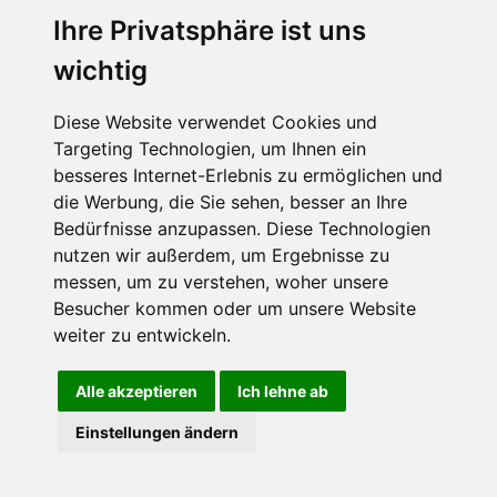
Ihre Privatsphäre ist uns
wichtig
CPost.org
© 2013-2023 The Celebrity Post.
Alle Rechte vorbehalten.
Diese Website verwendet Cookies und
Terms of Use
|
Privacy
|
Cookies Policy
(
Einstellungen ändern
)
Targeting Technologien, um Ihnen ein
besseres Internet-Erlebnis zu ermöglichen und
About Us
die Werbung, die Sie sehen, besser an Ihre
Advertising
Bedürfnisse anzupassen. Diese Technologien
Contact Us
nutzen wir außerdem, um Ergebnisse zu
messen, um zu verstehen, woher unsere
Besucher kommen oder um unsere Website
Follow us on
Twitter
weiter zu entwickeln.
Find us on
Facebook
Watch us on
YouTube
Alle akzeptieren
Ich lehne ab
Einstellungen ändern
page served in 0.016s (1,1)