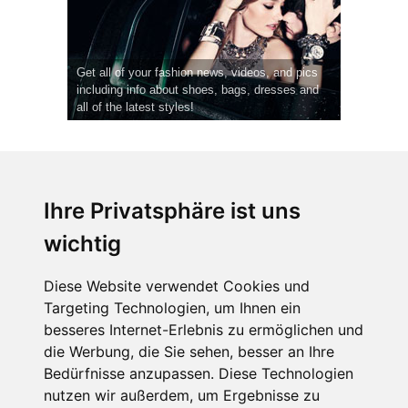
Get all of your fashion news, videos, and pics
including info about shoes, bags, dresses and
all of the latest styles!
Ihre Privatsphäre ist uns
wichtig
CPost.org
© 2013-2023 The Celebrity Post.
Alle Rechte vorbehalten.
Diese Website verwendet Cookies und
Terms of Use
|
Privacy
|
Cookies Policy
(
Einstellungen ändern
)
Targeting Technologien, um Ihnen ein
besseres Internet-Erlebnis zu ermöglichen und
About Us
die Werbung, die Sie sehen, besser an Ihre
Advertising
Bedürfnisse anzupassen. Diese Technologien
Contact Us
nutzen wir außerdem, um Ergebnisse zu