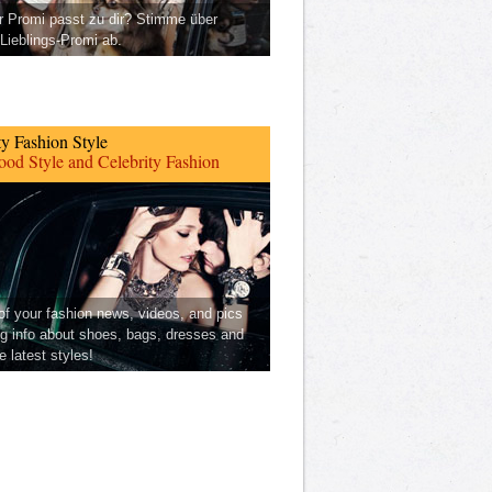
 Promi passt zu dir? Stimme über
Lieblings-Promi ab.
ty Fashion Style
od Style and Celebrity Fashion
 of your fashion news, videos, and pics
ng info about shoes, bags, dresses and
he latest styles!