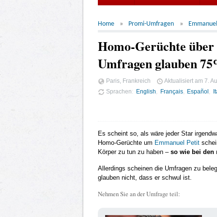
Home
Promi-Umfragen
Emmanuel 
Homo-Gerüchte über 
Umfragen glauben 75%,
Paris, Frankreich
Aktualisiert am
7. A
Sprachen
English
Français
Español
I
Es scheint so, als wäre jeder Star irgend
Homo-Gerüchte um
Emmanuel Petit
schei
Körper zu tun zu haben –
so wie bei den
Allerdings scheinen die Umfragen zu beleg
glauben nicht, dass er schwul ist.
Nehmen Sie an der Umfrage teil: