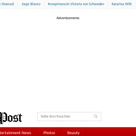
 Stoessel
Jorge Blanco
Kronprinzessin Victoria von Schweden
Katarina Witt
tertainment News
Photos
Beauty