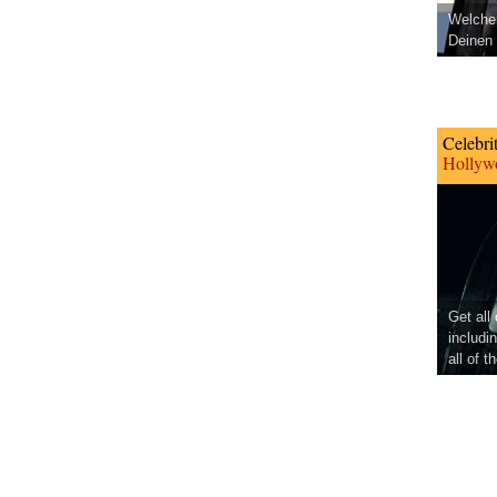
Welcher
Deinen 
Celebri
Hollywo
Get all
includi
all of t