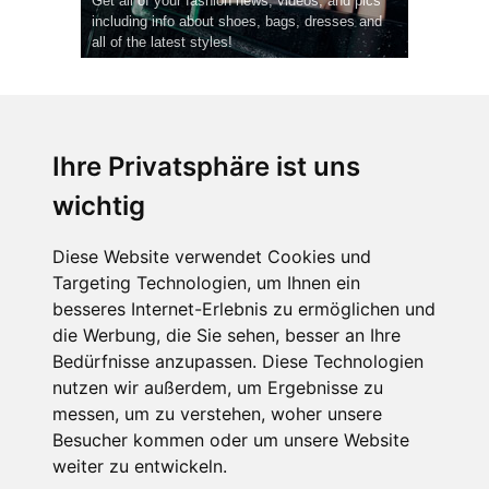
Get all of your fashion news, videos, and pics
including info about shoes, bags, dresses and
all of the latest styles!
Ihre Privatsphäre ist uns
wichtig
CPost.org
© 2013-2023 The Celebrity Post.
Alle Rechte vorbehalten.
Diese Website verwendet Cookies und
Terms of Use
|
Privacy
|
Cookies Policy
(
Einstellungen ändern
)
Targeting Technologien, um Ihnen ein
besseres Internet-Erlebnis zu ermöglichen und
About Us
die Werbung, die Sie sehen, besser an Ihre
Advertising
Bedürfnisse anzupassen. Diese Technologien
Contact Us
nutzen wir außerdem, um Ergebnisse zu
messen, um zu verstehen, woher unsere
Besucher kommen oder um unsere Website
Follow us on
Twitter
weiter zu entwickeln.
Find us on
Facebook