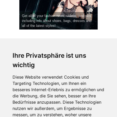
Get all of your fashion news, videos, and pics
including info about shoes, bags, dresses and
all of the latest styles!
Ihre Privatsphäre ist uns
wichtig
CPost.org
© 2013-2023 The Celebrity Post.
Alle Rechte vorbehalten.
Diese Website verwendet Cookies und
Terms of Use
|
Privacy
|
Cookies Policy
(
Einstellungen ändern
)
Targeting Technologien, um Ihnen ein
besseres Internet-Erlebnis zu ermöglichen und
About Us
die Werbung, die Sie sehen, besser an Ihre
Advertising
Bedürfnisse anzupassen. Diese Technologien
Contact Us
nutzen wir außerdem, um Ergebnisse zu
messen, um zu verstehen, woher unsere