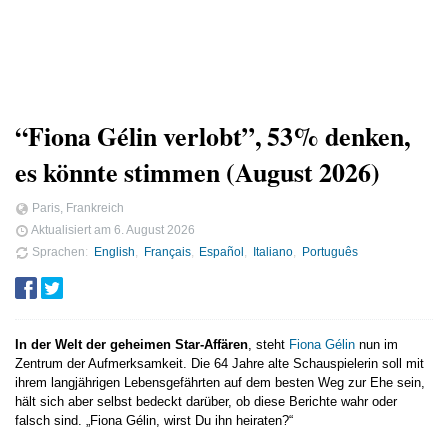
“Fiona Gélin verlobt”, 53% denken,
es könnte stimmen (August 2026)
Paris, Frankreich
Aktualisiert am
6. August 2026
Sprachen
English
Français
Español
Italiano
Português
In der Welt der geheimen Star-Affären
, steht
Fiona Gélin
nun im
Zentrum der Aufmerksamkeit. Die 64 Jahre alte Schauspielerin soll mit
ihrem langjährigen Lebensgefährten auf dem besten Weg zur Ehe sein,
hält sich aber selbst bedeckt darüber, ob diese Berichte wahr oder
falsch sind. „Fiona Gélin, wirst Du ihn heiraten?“