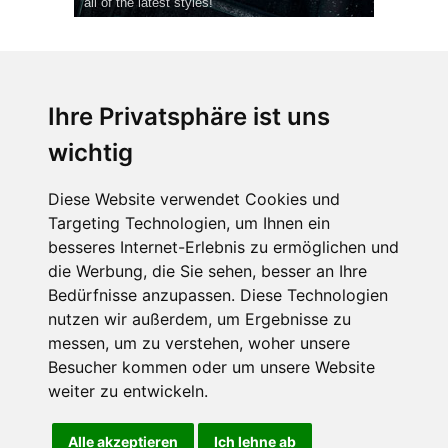
all of the latest styles!
Ihre Privatsphäre ist uns
wichtig
CPost.org
© 2013-2023 The Celebrity Post.
Alle Rechte vorbehalten.
Diese Website verwendet Cookies und
Terms of Use
|
Privacy
|
Cookies Policy
(
Einstellungen ändern
)
Targeting Technologien, um Ihnen ein
besseres Internet-Erlebnis zu ermöglichen und
About Us
die Werbung, die Sie sehen, besser an Ihre
Advertising
Bedürfnisse anzupassen. Diese Technologien
Contact Us
nutzen wir außerdem, um Ergebnisse zu
messen, um zu verstehen, woher unsere
Besucher kommen oder um unsere Website
Follow us on
Twitter
weiter zu entwickeln.
Find us on
Facebook
Watch us on
YouTube
Alle akzeptieren
Ich lehne ab