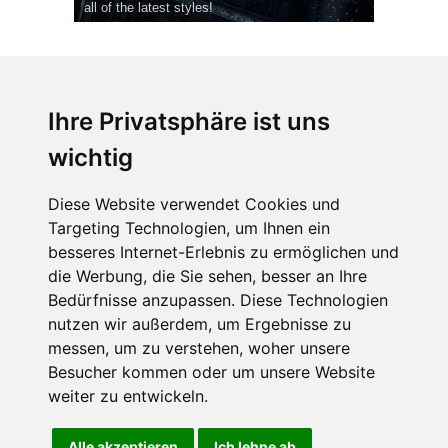
all of the latest styles!
Ihre Privatsphäre ist uns
wichtig
CPost.org
© 2013-2023 The Celebrity Post.
Alle Rechte vorbehalten.
Diese Website verwendet Cookies und
Terms of Use
|
Privacy
|
Cookies Policy
(
Einstellungen ändern
)
Targeting Technologien, um Ihnen ein
besseres Internet-Erlebnis zu ermöglichen und
About Us
die Werbung, die Sie sehen, besser an Ihre
Advertising
Bedürfnisse anzupassen. Diese Technologien
Contact Us
nutzen wir außerdem, um Ergebnisse zu
messen, um zu verstehen, woher unsere
Besucher kommen oder um unsere Website
Follow us on
Twitter
weiter zu entwickeln.
Find us on
Facebook
Watch us on
YouTube
Alle akzeptieren
Ich lehne ab