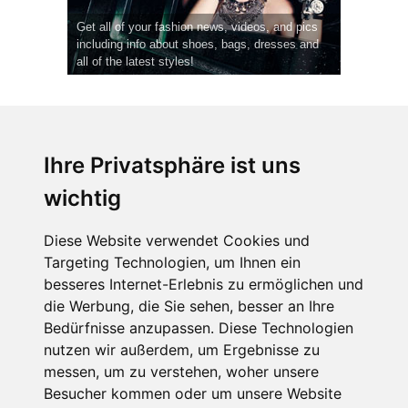
Get all of your fashion news, videos, and pics
including info about shoes, bags, dresses and
all of the latest styles!
Ihre Privatsphäre ist uns
wichtig
CPost.org
© 2013-2023 The Celebrity Post.
Alle Rechte vorbehalten.
Diese Website verwendet Cookies und
Terms of Use
|
Privacy
|
Cookies Policy
(
Einstellungen ändern
)
Targeting Technologien, um Ihnen ein
besseres Internet-Erlebnis zu ermöglichen und
About Us
die Werbung, die Sie sehen, besser an Ihre
Advertising
Bedürfnisse anzupassen. Diese Technologien
Contact Us
nutzen wir außerdem, um Ergebnisse zu
messen, um zu verstehen, woher unsere
Besucher kommen oder um unsere Website
Follow us on
Twitter