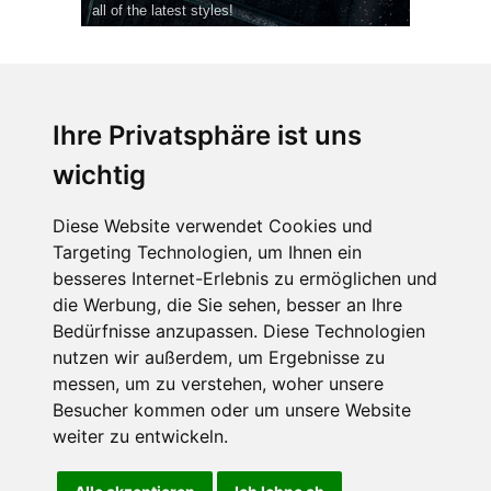
all of the latest styles!
Ihre Privatsphäre ist uns
wichtig
CPost.org
© 2013-2023 The Celebrity Post.
Alle Rechte vorbehalten.
Diese Website verwendet Cookies und
Terms of Use
|
Privacy
|
Cookies Policy
(
Einstellungen ändern
)
Targeting Technologien, um Ihnen ein
besseres Internet-Erlebnis zu ermöglichen und
About Us
die Werbung, die Sie sehen, besser an Ihre
Advertising
Bedürfnisse anzupassen. Diese Technologien
Contact Us
nutzen wir außerdem, um Ergebnisse zu
messen, um zu verstehen, woher unsere
Besucher kommen oder um unsere Website
Follow us on
Twitter
weiter zu entwickeln.
Find us on
Facebook
Watch us on
YouTube