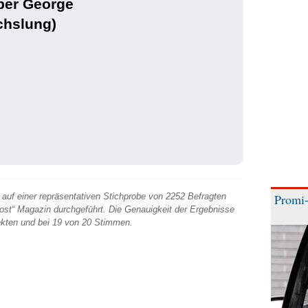
ber George
chslung)
auf einer repräsentativen Stichprobe von 2252 Befragten
Promi-
 Post“ Magazin durchgeführt. Die Genauigkeit der Ergebnisse
unkten und bei 19 von 20 Stimmen.