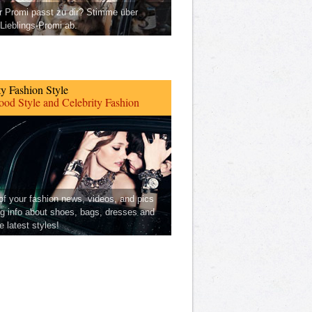
 Promi passt zu dir? Stimme über
Lieblings-Promi ab.
ty Fashion Style
od Style and Celebrity Fashion
 of your fashion news, videos, and pics
ng info about shoes, bags, dresses and
he latest styles!