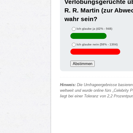
Verlobungsgerüchte ü
R. R. Martin (zur Abwe
wahr sein?
Ich glaube ja
(42% - 948)
Ich glaube nein
(58% - 1304)
Hinweis:
Die Umfrageergebnisse basieren 
weltweit und wurde online fürs „Celebrity
liegt bei einer Toleranz von 2,2 Prozentp