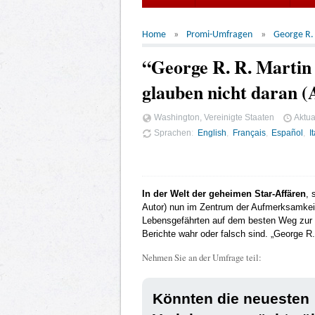
Home
Promi-Umfragen
George R.
“George R. R. Martin
glauben nicht daran (
Washington, Vereinigte Staaten
Aktua
Sprachen
English
Français
Español
I
In der Welt der geheimen Star-Affären
, 
Autor) nun im Zentrum der Aufmerksamkeit.
Lebensgefährten auf dem besten Weg zur Eh
Berichte wahr oder falsch sind. „George R. 
Nehmen Sie an der Umfrage teil:
Könnten die neuesten