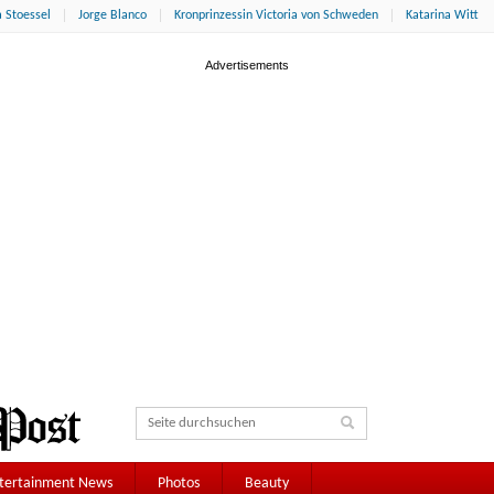
 Stoessel
Jorge Blanco
Kronprinzessin Victoria von Schweden
Katarina Witt
tertainment News
Photos
Beauty