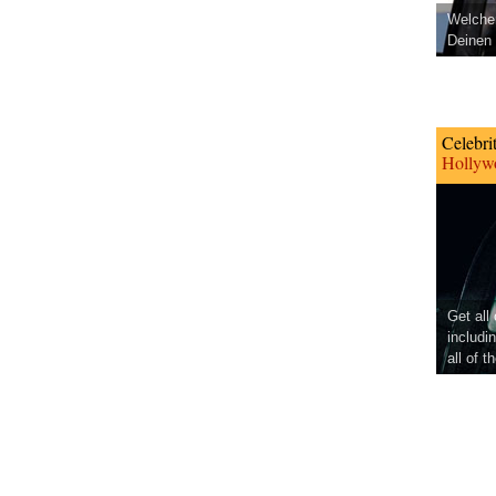
Welcher
Deinen 
Celebri
Hollywo
Get all
includi
all of t