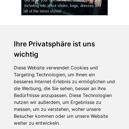
Get all of your fashion news, videos, and pics
including info about shoes, bags, dresses and
all of the latest styles!
Ihre Privatsphäre ist uns
wichtig
CPost.org
© 2013-2023 The Celebrity Post.
Alle Rechte vorbehalten.
Diese Website verwendet Cookies und
Terms of Use
|
Privacy
|
Cookies Policy
(
Einstellungen ändern
)
Targeting Technologien, um Ihnen ein
besseres Internet-Erlebnis zu ermöglichen und
About Us
die Werbung, die Sie sehen, besser an Ihre
Advertising
Bedürfnisse anzupassen. Diese Technologien
Contact Us
nutzen wir außerdem, um Ergebnisse zu
messen, um zu verstehen, woher unsere
Besucher kommen oder um unsere Website
Follow us on
Twitter
weiter zu entwickeln.
Find us on
Facebook