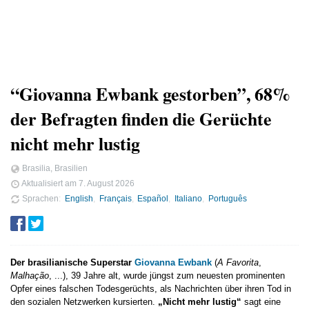
“Giovanna Ewbank gestorben”, 68%
der Befragten finden die Gerüchte
nicht mehr lustig
Brasilia, Brasilien
Aktualisiert am
7. August 2026
Sprachen
English
Français
Español
Italiano
Português
Der brasilianische Superstar
Giovanna Ewbank
(
A Favorita
,
Malhação
, ...), 39 Jahre alt, wurde jüngst zum neuesten prominenten
Opfer eines falschen Todesgerüchts, als Nachrichten über ihren Tod in
den sozialen Netzwerken kursierten.
„Nicht mehr lustig“
sagt eine