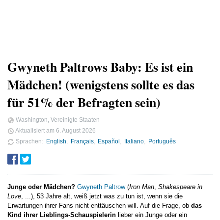
Gwyneth Paltrows Baby: Es ist ein
Mädchen! (wenigstens sollte es das
für 51% der Befragten sein)
Washington, Vereinigte Staaten
Aktualisiert am
6. August 2026
Sprachen
English
Français
Español
Italiano
Português
Junge oder Mädchen?
Gwyneth Paltrow
(
Iron Man
,
Shakespeare in
Love
, ...), 53 Jahre alt, weiß jetzt was zu tun ist, wenn sie die
Erwartungen ihrer Fans nicht enttäuschen will. Auf die Frage, ob
das
Kind ihrer Lieblings-Schauspielerin
lieber ein Junge oder ein