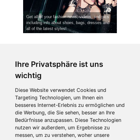
Get all of your fashion news, videos, and pics
including info about shoes, bags, dresses and
all of the latest styles!
Ihre Privatsphäre ist uns
wichtig
CPost.org
© 2013-2023 The Celebrity Post.
Alle Rechte vorbehalten.
Diese Website verwendet Cookies und
Terms of Use
|
Privacy
|
Cookies Policy
(
Einstellungen ändern
)
Targeting Technologien, um Ihnen ein
besseres Internet-Erlebnis zu ermöglichen und
About Us
die Werbung, die Sie sehen, besser an Ihre
Advertising
Bedürfnisse anzupassen. Diese Technologien
Contact Us
nutzen wir außerdem, um Ergebnisse zu
messen, um zu verstehen, woher unsere