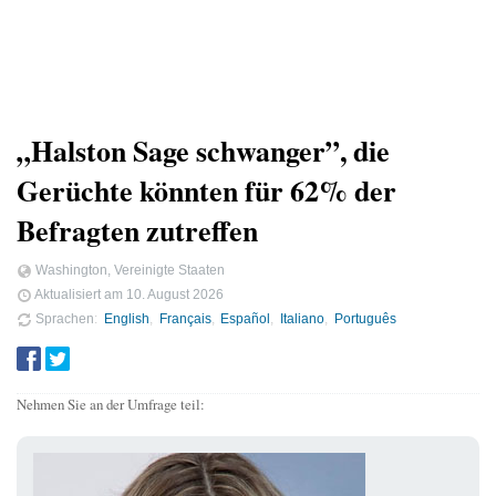
„Halston Sage schwanger”, die
Gerüchte könnten für 62% der
Befragten zutreffen
Washington, Vereinigte Staaten
Aktualisiert am
10. August 2026
Sprachen
English
Français
Español
Italiano
Português
Nehmen Sie an der Umfrage teil: