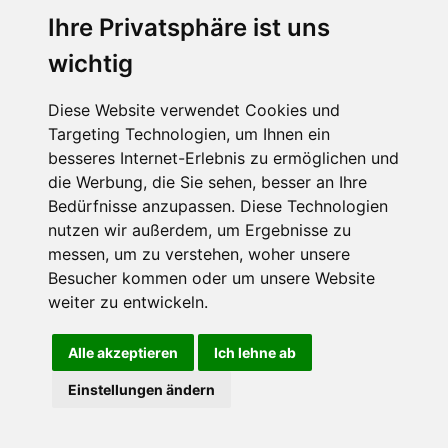
Ihre Privatsphäre ist uns
wichtig
CPost.org
© 2013-2023 The Celebrity Post.
Alle Rechte vorbehalten.
Diese Website verwendet Cookies und
Terms of Use
|
Privacy
|
Cookies Policy
(
Einstellungen ändern
)
Targeting Technologien, um Ihnen ein
besseres Internet-Erlebnis zu ermöglichen und
About Us
die Werbung, die Sie sehen, besser an Ihre
Advertising
Bedürfnisse anzupassen. Diese Technologien
Contact Us
nutzen wir außerdem, um Ergebnisse zu
messen, um zu verstehen, woher unsere
Besucher kommen oder um unsere Website
Follow us on
Twitter
weiter zu entwickeln.
Find us on
Facebook
Watch us on
YouTube
Alle akzeptieren
Ich lehne ab
Einstellungen ändern
page served in 0.02s (1,1)