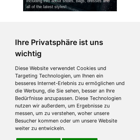
including info about shoes, bags, dresses and
all of the latest styles!
Ihre Privatsphäre ist uns
wichtig
CPost.org
© 2013-2023 The Celebrity Post.
Alle Rechte vorbehalten.
Diese Website verwendet Cookies und
Terms of Use
|
Privacy
|
Cookies Policy
(
Einstellungen ändern
)
Targeting Technologien, um Ihnen ein
besseres Internet-Erlebnis zu ermöglichen und
About Us
die Werbung, die Sie sehen, besser an Ihre
Advertising
Bedürfnisse anzupassen. Diese Technologien
Contact Us
nutzen wir außerdem, um Ergebnisse zu
messen, um zu verstehen, woher unsere
Besucher kommen oder um unsere Website
Follow us on
Twitter
weiter zu entwickeln.
Find us on
Facebook