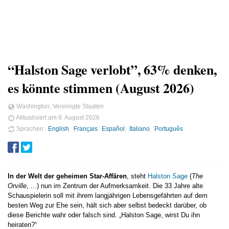
“Halston Sage verlobt”, 63% denken,
es könnte stimmen (August 2026)
Washington, Vereinigte Staaten
Aktualisiert am
8. August 2026
Sprachen
English
Français
Español
Italiano
Português
In der Welt der geheimen Star-Affären
, steht
Halston Sage
(
The
Orville
, ...) nun im Zentrum der Aufmerksamkeit. Die 33 Jahre alte
Schauspielerin soll mit ihrem langjährigen Lebensgefährten auf dem
besten Weg zur Ehe sein, hält sich aber selbst bedeckt darüber, ob
diese Berichte wahr oder falsch sind. „Halston Sage, wirst Du ihn
heiraten?“