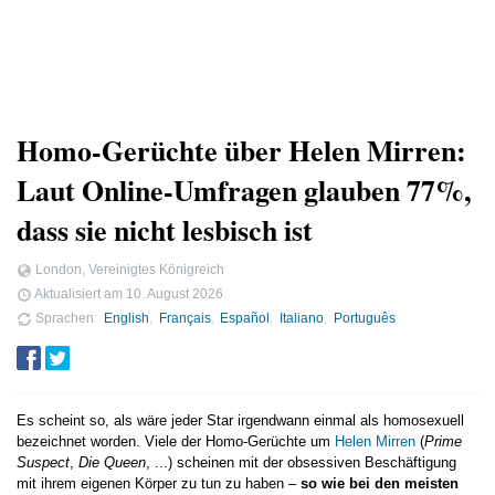
Homo-Gerüchte über Helen Mirren:
Laut Online-Umfragen glauben 77%,
dass sie nicht lesbisch ist
London, Vereinigtes Königreich
Aktualisiert am
10. August 2026
Sprachen
English
Français
Español
Italiano
Português
Es scheint so, als wäre jeder Star irgendwann einmal als homosexuell
bezeichnet worden. Viele der Homo-Gerüchte um
Helen Mirren
(
Prime
Suspect
,
Die Queen
, ...) scheinen mit der obsessiven Beschäftigung
mit ihrem eigenen Körper zu tun zu haben –
so wie bei den meisten