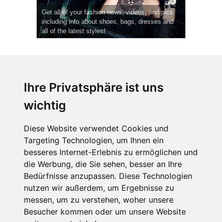
Get all of your fashion news, videos, and pics
including info about shoes, bags, dresses and
all of the latest styles!
Ihre Privatsphäre ist uns
wichtig
CPost.org
© 2013-2023 The Celebrity Post.
Alle Rechte vorbehalten.
Diese Website verwendet Cookies und
Terms of Use
|
Privacy
|
Cookies Policy
(
Einstellungen ändern
)
Targeting Technologien, um Ihnen ein
besseres Internet-Erlebnis zu ermöglichen und
About Us
die Werbung, die Sie sehen, besser an Ihre
Advertising
Bedürfnisse anzupassen. Diese Technologien
Contact Us
nutzen wir außerdem, um Ergebnisse zu
messen, um zu verstehen, woher unsere
Besucher kommen oder um unsere Website
Follow us on
Twitter