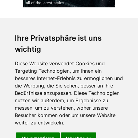
all of the latest styles!
Ihre Privatsphäre ist uns
wichtig
CPost.org
© 2013-2023 The Celebrity Post.
Alle Rechte vorbehalten.
Diese Website verwendet Cookies und
Terms of Use
|
Privacy
|
Cookies Policy
(
Einstellungen ändern
)
Targeting Technologien, um Ihnen ein
besseres Internet-Erlebnis zu ermöglichen und
About Us
die Werbung, die Sie sehen, besser an Ihre
Advertising
Bedürfnisse anzupassen. Diese Technologien
Contact Us
nutzen wir außerdem, um Ergebnisse zu
messen, um zu verstehen, woher unsere
Besucher kommen oder um unsere Website
Follow us on
Twitter
weiter zu entwickeln.
Find us on
Facebook
Watch us on
YouTube