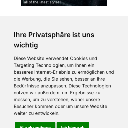
all of the latest styles!
Ihre Privatsphäre ist uns
wichtig
CPost.org
© 2013-2023 The Celebrity Post.
Alle Rechte vorbehalten.
Diese Website verwendet Cookies und
Terms of Use
|
Privacy
|
Cookies Policy
(
Einstellungen ändern
)
Targeting Technologien, um Ihnen ein
besseres Internet-Erlebnis zu ermöglichen und
About Us
die Werbung, die Sie sehen, besser an Ihre
Advertising
Bedürfnisse anzupassen. Diese Technologien
Contact Us
nutzen wir außerdem, um Ergebnisse zu
messen, um zu verstehen, woher unsere
Besucher kommen oder um unsere Website
Follow us on
Twitter
weiter zu entwickeln.
Find us on
Facebook
Watch us on
YouTube
Alle akzeptieren
Ich lehne ab