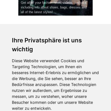
Get all of your fashion news, videos, and pics
including info about shoes, bags, dresses and
all of the latest styles!
Ihre Privatsphäre ist uns
wichtig
CPost.org
© 2013-2023 The Celebrity Post.
Alle Rechte vorbehalten.
Diese Website verwendet Cookies und
Terms of Use
|
Privacy
|
Cookies Policy
(
Einstellungen ändern
)
Targeting Technologien, um Ihnen ein
besseres Internet-Erlebnis zu ermöglichen und
About Us
die Werbung, die Sie sehen, besser an Ihre
Advertising
Bedürfnisse anzupassen. Diese Technologien
Contact Us
nutzen wir außerdem, um Ergebnisse zu
messen, um zu verstehen, woher unsere
Besucher kommen oder um unsere Website
Follow us on
Twitter
weiter zu entwickeln.