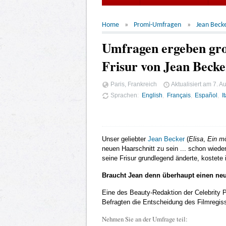
Home
Promi-Umfragen
Jean Beck
Umfragen ergeben gro
Frisur von Jean Becke
Paris, Frankreich
Aktualisiert am
7. A
Sprachen
English
Français
Español
I
Unser geliebter
Jean Becker
(
Elisa
,
Ein m
neuen Haarschnitt zu sein ... schon wiede
seine Frisur grundlegend änderte, kostete 
Braucht Jean denn überhaupt einen neu
Eine des Beauty-Redaktion der Celebrity 
Befragten die Entscheidung des Filmregiss
Nehmen Sie an der Umfrage teil: