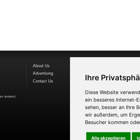
About Us
Follow us o
Advertising
Find us on
F
Ihre Privatsphä
Contact Us
Watch us o
Diese Website verwend
gen ändern
)
ein besseres Internet-
sehen, besser an Ihre 
wir außerdem, um Erge
Besucher kommen oder 
Alle akzeptieren
I