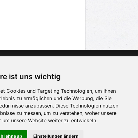
n
Twitter
acebook
re ist uns wichtig
n
YouTube
et Cookies und Targeting Technologien, um Ihnen
Erlebnis zu ermöglichen und die Werbung, die Sie
Bedürfnisse anzupassen. Diese Technologien nutzen
bnisse zu messen, um zu verstehen, woher unsere
um unsere Website weiter zu entwickeln.
ch lehne ab
Einstellungen ändern