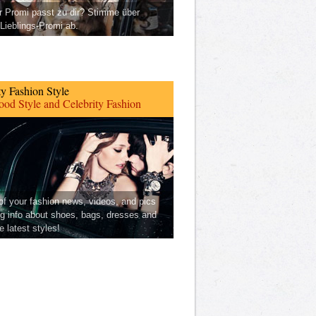
 Promi passt zu dir? Stimme über
Lieblings-Promi ab.
ty Fashion Style
od Style and Celebrity Fashion
 of your fashion news, videos, and pics
ng info about shoes, bags, dresses and
he latest styles!