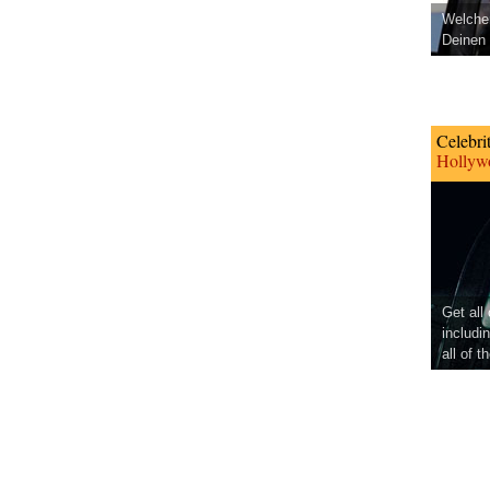
Welcher
Deinen 
Celebri
Hollywo
Get all
includi
all of t