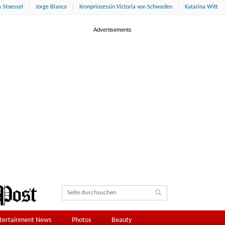
 Stoessel
Jorge Blanco
Kronprinzessin Victoria von Schweden
Katarina Witt
tertainment News
Photos
Beauty