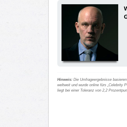
Hinweis:
Die Umfrageergebnisse basieren 
weltweit und wurde online fürs „Celebrity
liegt bei einer Toleranz von 2,2 Prozentp