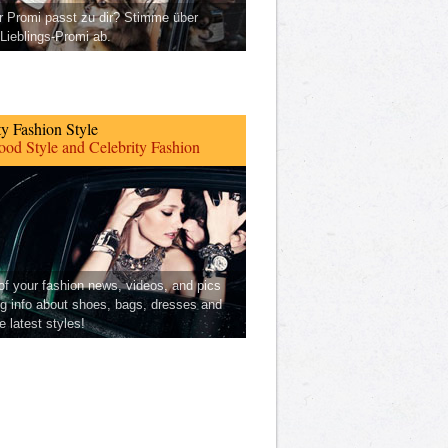
 Promi passt zu dir? Stimme über
Lieblings-Promi ab.
ty Fashion Style
od Style and Celebrity Fashion
 of your fashion news, videos, and pics
ng info about shoes, bags, dresses and
he latest styles!