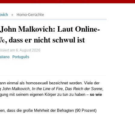
ovich
Homo-Gerüchte
ohn Malkovich: Laut Online-
 dass er nicht schwul ist
lisiert am
6. August 2026
taliano
Português
wann einmal als homosexuell bezeichnet worden. Viele der
g John Malkovich
,
In the Line of Fire
,
Das Reich der Sonne
,
tigung mit seinem eigenen Körper zu tun zu haben –
so wie
en, dass die große Mehrheit der Befragten (90 Prozent)