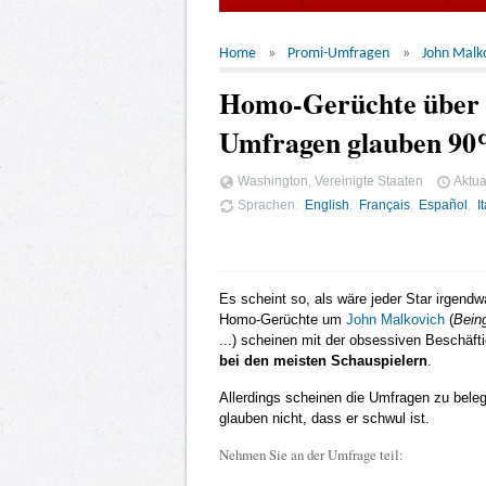
Home
Promi-Umfragen
John Malk
Homo-Gerüchte über J
Umfragen glauben 90%,
Washington, Vereinigte Staaten
Aktua
Sprachen
English
Français
Español
I
Es scheint so, als wäre jeder Star irgend
Homo-Gerüchte um
John Malkovich
(
Bein
...) scheinen mit der obsessiven Beschäf
bei den meisten Schauspielern
.
Allerdings scheinen die Umfragen zu beleg
glauben nicht, dass er schwul ist.
Nehmen Sie an der Umfrage teil: