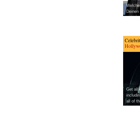
Welcher
Deinen 
Celebri
Hollywo
Get all
includi
all of t