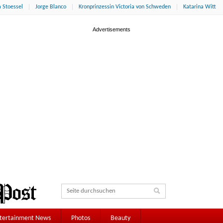
 Stoessel
Jorge Blanco
Kronprinzessin Victoria von Schweden
Katarina Witt
tertainment News
Photos
Beauty