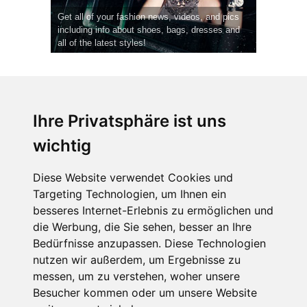
Get all of your fashion news, videos, and pics
including info about shoes, bags, dresses and
all of the latest styles!
Ihre Privatsphäre ist uns
wichtig
CPost.org
© 2013-2023 The Celebrity Post.
Alle Rechte vorbehalten.
Diese Website verwendet Cookies und
Terms of Use
|
Privacy
|
Cookies Policy
(
Einstellungen ändern
)
Targeting Technologien, um Ihnen ein
besseres Internet-Erlebnis zu ermöglichen und
About Us
die Werbung, die Sie sehen, besser an Ihre
Advertising
Bedürfnisse anzupassen. Diese Technologien
Contact Us
nutzen wir außerdem, um Ergebnisse zu
messen, um zu verstehen, woher unsere
Besucher kommen oder um unsere Website
Follow us on
Twitter