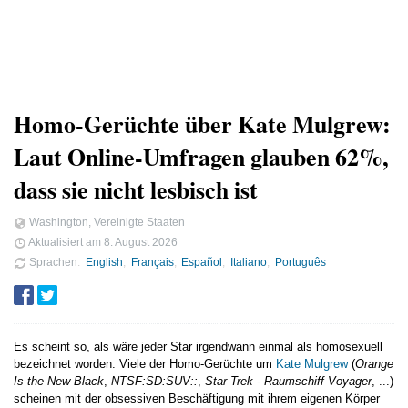
Homo-Gerüchte über Kate Mulgrew:
Laut Online-Umfragen glauben 62%,
dass sie nicht lesbisch ist
Washington, Vereinigte Staaten
Aktualisiert am
8. August 2026
Sprachen
English
Français
Español
Italiano
Português
Es scheint so, als wäre jeder Star irgendwann einmal als homosexuell
bezeichnet worden. Viele der Homo-Gerüchte um
Kate Mulgrew
(
Orange
Is the New Black
,
NTSF:SD:SUV::
,
Star Trek - Raumschiff Voyager
, ...)
scheinen mit der obsessiven Beschäftigung mit ihrem eigenen Körper