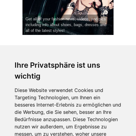
Get all of your fashion news, videos, and pics
including info about shoes, bags, dresses and
all of the latest styles!
Ihre Privatsphäre ist uns
wichtig
CPost.org
© 2013-2023 The Celebrity Post.
Alle Rechte vorbehalten.
Diese Website verwendet Cookies und
Terms of Use
|
Privacy
|
Cookies Policy
(
Einstellungen ändern
)
Targeting Technologien, um Ihnen ein
besseres Internet-Erlebnis zu ermöglichen und
About Us
die Werbung, die Sie sehen, besser an Ihre
Advertising
Bedürfnisse anzupassen. Diese Technologien
Contact Us
nutzen wir außerdem, um Ergebnisse zu
messen, um zu verstehen, woher unsere