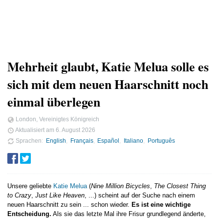
Mehrheit glaubt, Katie Melua solle es
sich mit dem neuen Haarschnitt noch
einmal überlegen
London, Vereinigtes Königreich
Aktualisiert am
6. August 2026
Sprachen
English
Français
Español
Italiano
Português
Unsere geliebte
Katie Melua
(
Nine Million Bicycles
,
The Closest Thing
to Crazy
,
Just Like Heaven
, ...) scheint auf der Suche nach einem
neuen Haarschnitt zu sein ... schon wieder.
Es ist eine wichtige
Entscheidung.
Als sie das letzte Mal ihre Frisur grundlegend änderte,