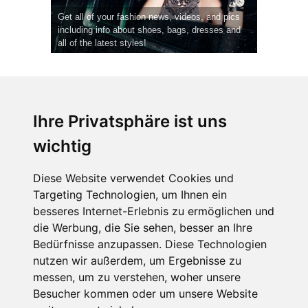
Get all of your fashion news, videos, and pics
including info about shoes, bags, dresses and
all of the latest styles!
Ihre Privatsphäre ist uns
wichtig
CPost.org
© 2013-2023 The Celebrity Post.
Alle Rechte vorbehalten.
Diese Website verwendet Cookies und
Terms of Use
|
Privacy
|
Cookies Policy
(
Einstellungen ändern
)
Targeting Technologien, um Ihnen ein
besseres Internet-Erlebnis zu ermöglichen und
About Us
die Werbung, die Sie sehen, besser an Ihre
Advertising
Bedürfnisse anzupassen. Diese Technologien
Contact Us
nutzen wir außerdem, um Ergebnisse zu
messen, um zu verstehen, woher unsere
Besucher kommen oder um unsere Website
Follow us on
Twitter