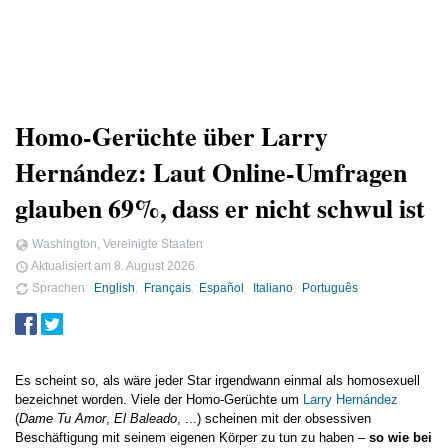
Homo-Gerüchte über Larry
Hernández: Laut Online-Umfragen
glauben 69%, dass er nicht schwul ist
Washington, Vereinigte Staaten
Aktualisiert am
8. August 2026
Sprachen
English
Français
Español
Italiano
Português
Es scheint so, als wäre jeder Star irgendwann einmal als homosexuell
bezeichnet worden. Viele der Homo-Gerüchte um
Larry Hernández
(
Dame Tu Amor
,
El Baleado
, ...) scheinen mit der obsessiven
Beschäftigung mit seinem eigenen Körper zu tun zu haben –
so wie bei