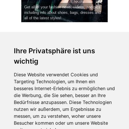
Get all of your fashion news, videos, and pics
including info about shoes, bags, dresses and
all of the latest styles!
Ihre Privatsphäre ist uns
wichtig
CPost.org
© 2013-2023 The Celebrity Post.
Alle Rechte vorbehalten.
Diese Website verwendet Cookies und
Terms of Use
|
Privacy
|
Cookies Policy
(
Einstellungen ändern
)
Targeting Technologien, um Ihnen ein
besseres Internet-Erlebnis zu ermöglichen und
About Us
die Werbung, die Sie sehen, besser an Ihre
Advertising
Bedürfnisse anzupassen. Diese Technologien
Contact Us
nutzen wir außerdem, um Ergebnisse zu
messen, um zu verstehen, woher unsere
Besucher kommen oder um unsere Website
Follow us on
Twitter