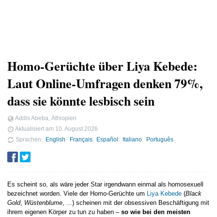
Homo-Gerüchte über Liya Kebede:
Laut Online-Umfragen denken 79%,
dass sie könnte lesbisch sein
Addis Abeba, Äthiopien
Aktualisiert am
10. August 2026
Sprachen
English
Français
Español
Italiano
Português
Es scheint so, als wäre jeder Star irgendwann einmal als homosexuell
bezeichnet worden. Viele der Homo-Gerüchte um
Liya Kebede
(
Black
Gold
,
Wüstenblume
, ...) scheinen mit der obsessiven Beschäftigung mit
ihrem eigenen Körper zu tun zu haben –
so wie bei den meisten