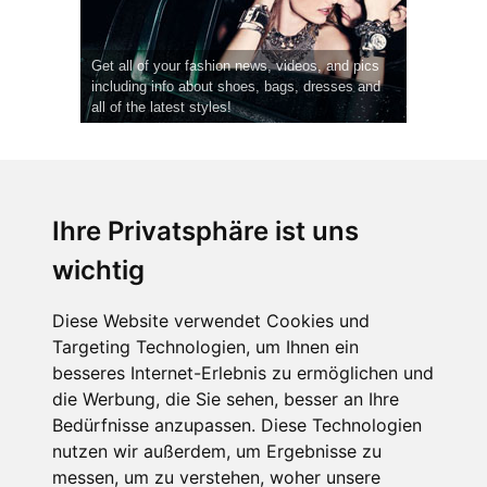
Get all of your fashion news, videos, and pics
including info about shoes, bags, dresses and
all of the latest styles!
Ihre Privatsphäre ist uns
wichtig
CPost.org
© 2013-2023 The Celebrity Post.
Alle Rechte vorbehalten.
Diese Website verwendet Cookies und
Terms of Use
|
Privacy
|
Cookies Policy
(
Einstellungen ändern
)
Targeting Technologien, um Ihnen ein
besseres Internet-Erlebnis zu ermöglichen und
About Us
die Werbung, die Sie sehen, besser an Ihre
Advertising
Bedürfnisse anzupassen. Diese Technologien
Contact Us
nutzen wir außerdem, um Ergebnisse zu
messen, um zu verstehen, woher unsere