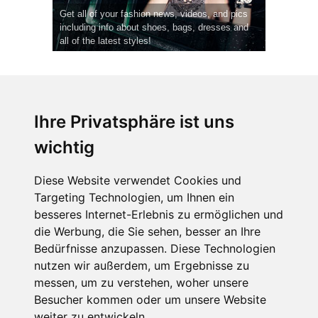
Get all of your fashion news, videos, and pics
including info about shoes, bags, dresses and
all of the latest styles!
Ihre Privatsphäre ist uns
wichtig
CPost.org
© 2013-2023 The Celebrity Post.
Alle Rechte vorbehalten.
Diese Website verwendet Cookies und
Terms of Use
|
Privacy
|
Cookies Policy
(
Einstellungen ändern
)
Targeting Technologien, um Ihnen ein
besseres Internet-Erlebnis zu ermöglichen und
About Us
die Werbung, die Sie sehen, besser an Ihre
Advertising
Bedürfnisse anzupassen. Diese Technologien
Contact Us
nutzen wir außerdem, um Ergebnisse zu
messen, um zu verstehen, woher unsere
Besucher kommen oder um unsere Website
Follow us on
Twitter
weiter zu entwickeln.