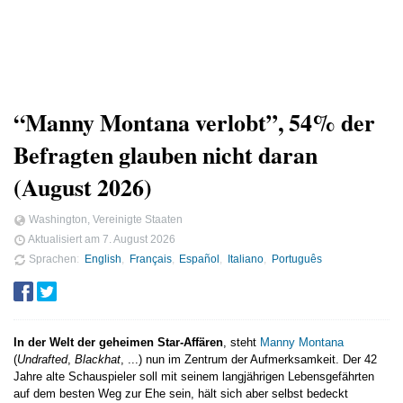
“Manny Montana verlobt”, 54% der
Befragten glauben nicht daran
(August 2026)
Washington, Vereinigte Staaten
Aktualisiert am
7. August 2026
Sprachen
English
Français
Español
Italiano
Português
In der Welt der geheimen Star-Affären
, steht
Manny Montana
(
Undrafted
,
Blackhat
, ...) nun im Zentrum der Aufmerksamkeit. Der 42
Jahre alte Schauspieler soll mit seinem langjährigen Lebensgefährten
auf dem besten Weg zur Ehe sein, hält sich aber selbst bedeckt