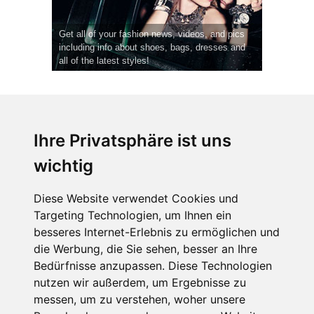
Get all of your fashion news, videos, and pics
including info about shoes, bags, dresses and
all of the latest styles!
Ihre Privatsphäre ist uns
wichtig
CPost.org
© 2013-2023 The Celebrity Post.
Alle Rechte vorbehalten.
Diese Website verwendet Cookies und
Terms of Use
|
Privacy
|
Cookies Policy
(
Einstellungen ändern
)
Targeting Technologien, um Ihnen ein
besseres Internet-Erlebnis zu ermöglichen und
About Us
die Werbung, die Sie sehen, besser an Ihre
Advertising
Bedürfnisse anzupassen. Diese Technologien
Contact Us
nutzen wir außerdem, um Ergebnisse zu
messen, um zu verstehen, woher unsere