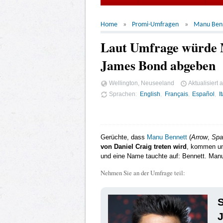
Home
Promi-Umfragen
Manu Ben
Laut Umfrage würde 
James Bond abgeben
Wellington, Neuseeland
Aktualisiert
Sprachen
English
Français
Español
I
Gerüchte, dass
Manu Bennett
(
Arrow
,
Spa
von Daniel Craig treten wird
, kommen un
und eine Name tauchte auf: Bennett. Man
Nehmen Sie an der Umfrage teil:
S