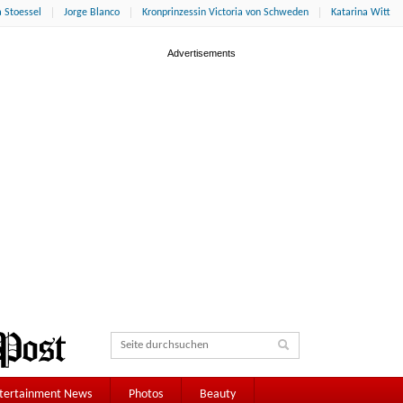
 Stoessel
Jorge Blanco
Kronprinzessin Victoria von Schweden
Katarina Witt
tertainment News
Photos
Beauty