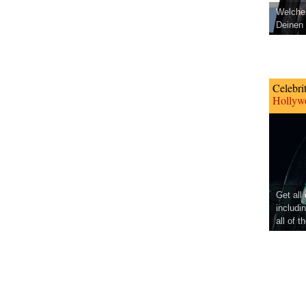
Welcher
Deinen 
Celebri
Hollywo
Get all
includi
all of t