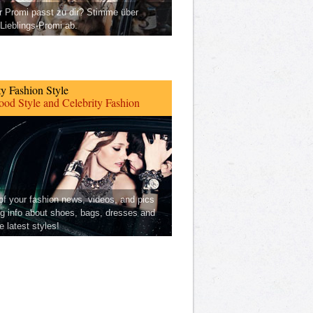
 Promi passt zu dir? Stimme über
Lieblings-Promi ab.
ty Fashion Style
od Style and Celebrity Fashion
 of your fashion news, videos, and pics
ng info about shoes, bags, dresses and
he latest styles!