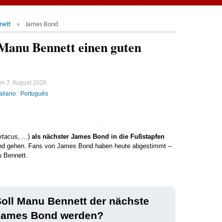
nett
James Bond
Manu Bennett einen guten
 am
7. August 2026
taliano
Português
rtacus
, ...)
als nächster James Bond in die Fußstapfen
d gehen. Fans von James Bond haben heute abgestimmt –
u Bennett.
oll Manu Bennett der nächste
James Bond werden?