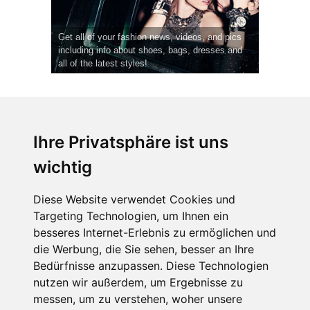
Get all of your fashion news, videos, and pics
including info about shoes, bags, dresses and
all of the latest styles!
Ihre Privatsphäre ist uns
wichtig
CPost.org
© 2013-2023 The Celebrity Post.
Alle Rechte vorbehalten.
Diese Website verwendet Cookies und
Terms of Use
|
Privacy
|
Cookies Policy
(
Einstellungen ändern
)
Targeting Technologien, um Ihnen ein
besseres Internet-Erlebnis zu ermöglichen und
About Us
die Werbung, die Sie sehen, besser an Ihre
Advertising
Bedürfnisse anzupassen. Diese Technologien
Contact Us
nutzen wir außerdem, um Ergebnisse zu
messen, um zu verstehen, woher unsere