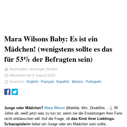
Mara Wilsons Baby: Es ist ein
Mädchen! (wenigstens sollte es das
für 53% der Befragten sein)
Washington, Vereinigte Staaten
Aktualisiert am
9. August 2026
Sprachen
English
Français
Español
Italiano
Português
Junge oder Mädchen?
Mara Wilson
(
Matilda
,
Mrs. Doubtfire
, ...), 39
Jahre alt, weiß jetzt was zu tun ist, wenn sie die Erwartungen ihrer Fans
nicht enttäuschen will. Auf die Frage, ob
das Kind ihrer Lieblings-
Schauspielerin
lieber ein Junge oder ein Mädchen sein sollte,