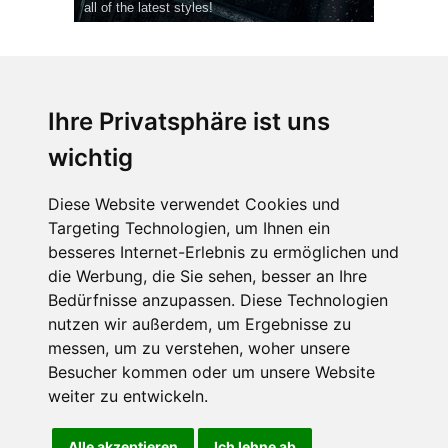
all of the latest styles!
Ihre Privatsphäre ist uns
wichtig
CPost.org
© 2013-2023 The Celebrity Post.
Alle Rechte vorbehalten.
Diese Website verwendet Cookies und
Terms of Use
|
Privacy
|
Cookies Policy
(
Einstellungen ändern
)
Targeting Technologien, um Ihnen ein
besseres Internet-Erlebnis zu ermöglichen und
About Us
die Werbung, die Sie sehen, besser an Ihre
Advertising
Bedürfnisse anzupassen. Diese Technologien
Contact Us
nutzen wir außerdem, um Ergebnisse zu
messen, um zu verstehen, woher unsere
Besucher kommen oder um unsere Website
Follow us on
Twitter
weiter zu entwickeln.
Find us on
Facebook
Watch us on
YouTube
Alle akzeptieren
Ich lehne ab