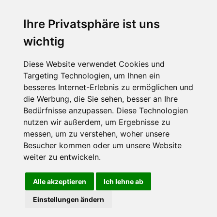
Ihre Privatsphäre ist uns
wichtig
CPost.org
© 2013-2023 The Celebrity Post.
Alle Rechte vorbehalten.
Diese Website verwendet Cookies und
Terms of Use
|
Privacy
|
Cookies Policy
(
Einstellungen ändern
)
Targeting Technologien, um Ihnen ein
besseres Internet-Erlebnis zu ermöglichen und
About Us
die Werbung, die Sie sehen, besser an Ihre
Advertising
Bedürfnisse anzupassen. Diese Technologien
Contact Us
nutzen wir außerdem, um Ergebnisse zu
messen, um zu verstehen, woher unsere
Besucher kommen oder um unsere Website
Follow us on
Twitter
weiter zu entwickeln.
Find us on
Facebook
Watch us on
YouTube
Alle akzeptieren
Ich lehne ab
Einstellungen ändern