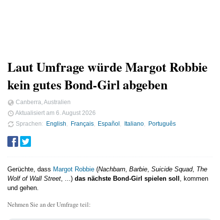
Laut Umfrage würde Margot Robbie
kein gutes Bond-Girl abgeben
Canberra, Australien
Aktualisiert am
6. August 2026
Sprachen
English
Français
Español
Italiano
Português
Gerüchte, dass
Margot Robbie
(
Nachbarn
,
Barbie
,
Suicide Squad
,
The
Wolf of Wall Street
, ...)
das nächste Bond-Girl spielen soll
, kommen
und gehen.
Nehmen Sie an der Umfrage teil: