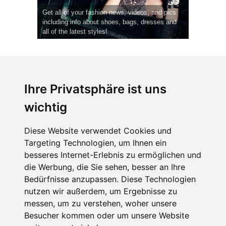
Get all of your fashion news, videos, and pics
including info about shoes, bags, dresses and
all of the latest styles!
Ihre Privatsphäre ist uns
wichtig
CPost.org
© 2013-2023 The Celebrity Post.
Alle Rechte vorbehalten.
Diese Website verwendet Cookies und
Terms of Use
|
Privacy
|
Cookies Policy
(
Einstellungen ändern
)
Targeting Technologien, um Ihnen ein
besseres Internet-Erlebnis zu ermöglichen und
About Us
die Werbung, die Sie sehen, besser an Ihre
Advertising
Bedürfnisse anzupassen. Diese Technologien
Contact Us
nutzen wir außerdem, um Ergebnisse zu
messen, um zu verstehen, woher unsere
Besucher kommen oder um unsere Website
Follow us on
Twitter