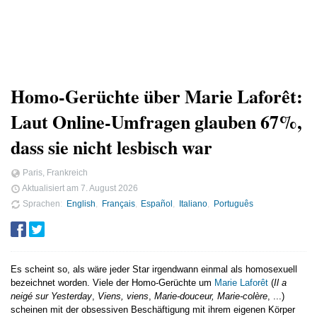
Homo-Gerüchte über Marie Laforêt:
Laut Online-Umfragen glauben 67%,
dass sie nicht lesbisch war
Paris, Frankreich
Aktualisiert am
7. August 2026
Sprachen
English
Français
Español
Italiano
Português
Es scheint so, als wäre jeder Star irgendwann einmal als homosexuell
bezeichnet worden. Viele der Homo-Gerüchte um
Marie Laforêt
(
Il a
neigé sur Yesterday
,
Viens, viens
,
Marie-douceur, Marie-colère
, ...)
scheinen mit der obsessiven Beschäftigung mit ihrem eigenen Körper