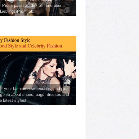
 Promi passt zu dir? Stimme über
Lieblings-Promi ab.
ty Fashion Style
od Style and Celebrity Fashion
 of your fashion news, videos, and pics
ng info about shoes, bags, dresses and
he latest styles!