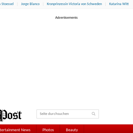
 Stoessel
Jorge Blanco
Kronprinzessin Victoria von Schweden
Katarina Witt
tertainment News
Photos
Beauty