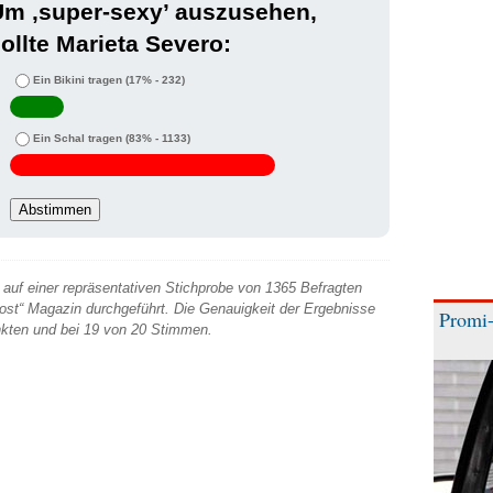
Um ‚super-sexy’ auszusehen,
ollte Marieta Severo:
Ein Bikini tragen
(17% - 232)
Ein Schal tragen
(83% - 1133)
auf einer repräsentativen Stichprobe von 1365 Befragten
 Post“ Magazin durchgeführt. Die Genauigkeit der Ergebnisse
Promi-
unkten und bei 19 von 20 Stimmen.