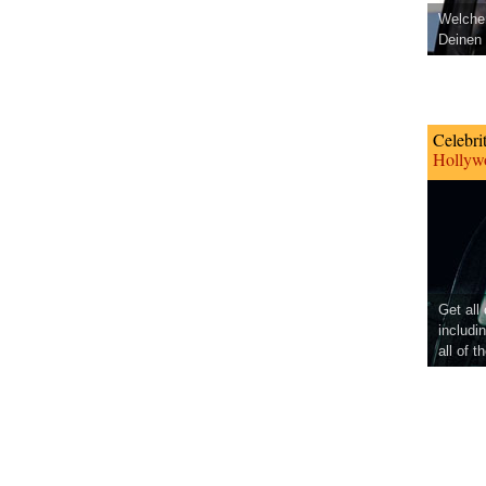
Welcher
Deinen 
Celebri
Hollywo
Get all
includi
all of t