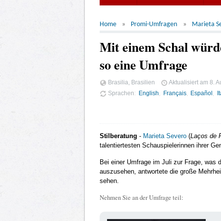
Home
Promi-Umfragen
Marieta S
Mit einem Schal würde
so eine Umfrage
Brasilia, Brasilien
Aktualisiert am
8. A
Sprachen
English
Français
Español
I
Stilberatung
-
Marieta Severo
(
Laços de 
talentiertesten Schauspielerinnen ihrer Gen
Bei einer Umfrage im Juli zur Frage, was di
auszusehen, antwortete die große Mehrheit
sehen.
Nehmen Sie an der Umfrage teil: