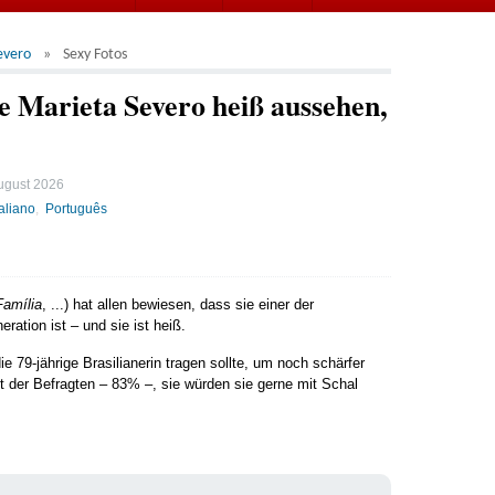
evero
Sexy Fotos
 Marieta Severo heiß aussehen,
ugust 2026
taliano
Português
Família
, ...) hat allen bewiesen, dass sie einer der
eration ist – und sie ist heiß.
e 79-jährige Brasilianerin tragen sollte, um noch schärfer
 der Befragten – 83% –, sie würden sie gerne mit Schal