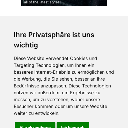
all of the latest styles!
Ihre Privatsphäre ist uns
wichtig
CPost.org
© 2013-2023 The Celebrity Post.
Alle Rechte vorbehalten.
Diese Website verwendet Cookies und
Terms of Use
|
Privacy
|
Cookies Policy
(
Einstellungen ändern
)
Targeting Technologien, um Ihnen ein
besseres Internet-Erlebnis zu ermöglichen und
About Us
die Werbung, die Sie sehen, besser an Ihre
Advertising
Bedürfnisse anzupassen. Diese Technologien
Contact Us
nutzen wir außerdem, um Ergebnisse zu
messen, um zu verstehen, woher unsere
Besucher kommen oder um unsere Website
Follow us on
Twitter
weiter zu entwickeln.
Find us on
Facebook
Watch us on
YouTube
Alle akzeptieren
Ich lehne ab