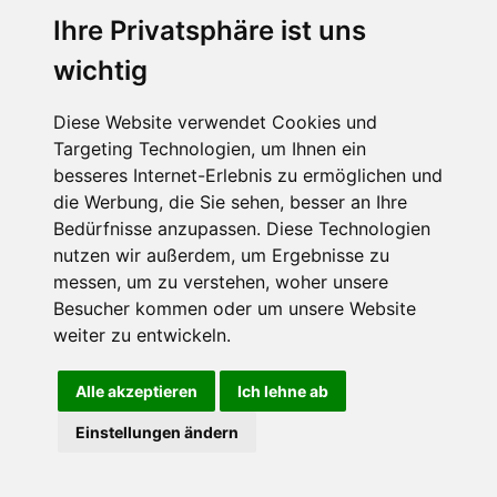
Ihre Privatsphäre ist uns
wichtig
CPost.org
© 2013-2023 The Celebrity Post.
Alle Rechte vorbehalten.
Diese Website verwendet Cookies und
Terms of Use
|
Privacy
|
Cookies Policy
(
Einstellungen ändern
)
Targeting Technologien, um Ihnen ein
besseres Internet-Erlebnis zu ermöglichen und
About Us
die Werbung, die Sie sehen, besser an Ihre
Advertising
Bedürfnisse anzupassen. Diese Technologien
Contact Us
nutzen wir außerdem, um Ergebnisse zu
messen, um zu verstehen, woher unsere
Besucher kommen oder um unsere Website
Follow us on
Twitter
weiter zu entwickeln.
Find us on
Facebook
Watch us on
YouTube
Alle akzeptieren
Ich lehne ab
Einstellungen ändern
page served in 0.02s (1,1)