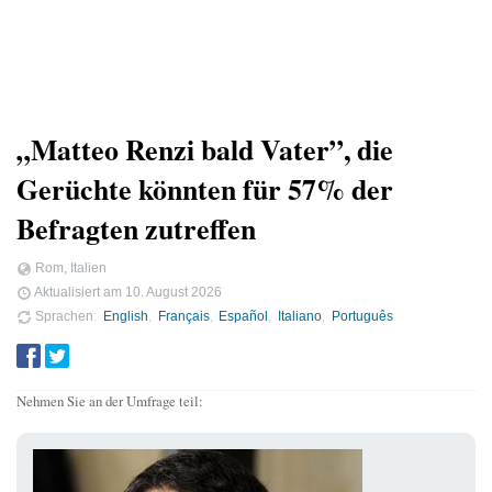
„Matteo Renzi bald Vater”, die
Gerüchte könnten für 57% der
Befragten zutreffen
Rom, Italien
Aktualisiert am
10. August 2026
Sprachen
English
Français
Español
Italiano
Português
Nehmen Sie an der Umfrage teil: