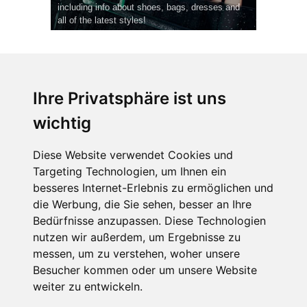
including info about shoes, bags, dresses and
all of the latest styles!
Ihre Privatsphäre ist uns
wichtig
CPost.org
© 2013-2023 The Celebrity Post.
Alle Rechte vorbehalten.
Diese Website verwendet Cookies und
Terms of Use
|
Privacy
|
Cookies Policy
(
Einstellungen ändern
)
Targeting Technologien, um Ihnen ein
besseres Internet-Erlebnis zu ermöglichen und
About Us
die Werbung, die Sie sehen, besser an Ihre
Advertising
Bedürfnisse anzupassen. Diese Technologien
Contact Us
nutzen wir außerdem, um Ergebnisse zu
messen, um zu verstehen, woher unsere
Besucher kommen oder um unsere Website
Follow us on
Twitter
weiter zu entwickeln.
Find us on
Facebook