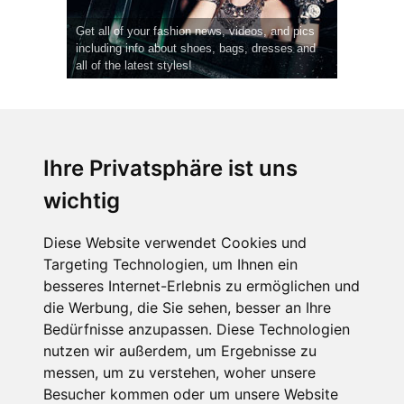
Get all of your fashion news, videos, and pics
including info about shoes, bags, dresses and
all of the latest styles!
Ihre Privatsphäre ist uns
wichtig
CPost.org
© 2013-2023 The Celebrity Post.
Alle Rechte vorbehalten.
Diese Website verwendet Cookies und
Terms of Use
|
Privacy
|
Cookies Policy
(
Einstellungen ändern
)
Targeting Technologien, um Ihnen ein
besseres Internet-Erlebnis zu ermöglichen und
About Us
die Werbung, die Sie sehen, besser an Ihre
Advertising
Bedürfnisse anzupassen. Diese Technologien
Contact Us
nutzen wir außerdem, um Ergebnisse zu
messen, um zu verstehen, woher unsere
Besucher kommen oder um unsere Website